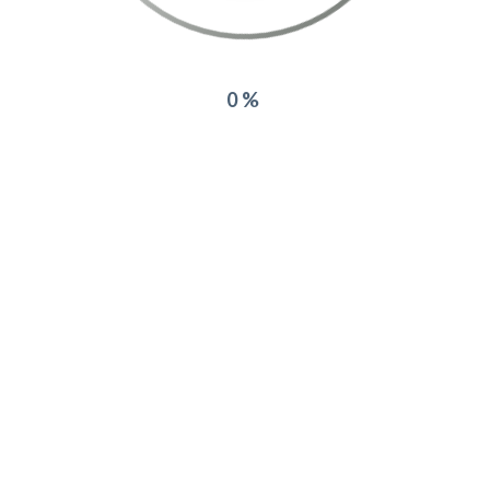
0%
COORDONNÉES
111 CHEMIN DES NEGADOUX
D
ESPACE MIRABEAU
V