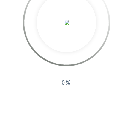
111 CHEMIN DES NEGADOUX
ESPACE MIRABEAU
83140 SIX FOURS LES PLAGES
Tél : 04 94 24 13 17
Fax : 04 94 24 01 34
0%
HEURES D’OUVERTURE
Du lundi au jeudi : 9h-12 et 14h-17h
Vendredi : 9h-12 et 14h-16h