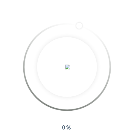
azurea
More posts by azurea
Related Projects:
0%