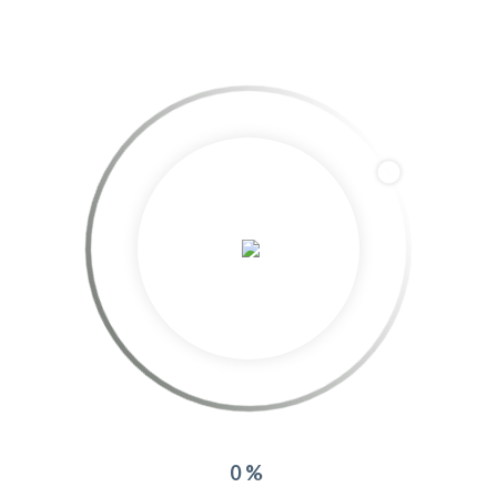
azurea
More posts by azurea
Related Projects:
0%