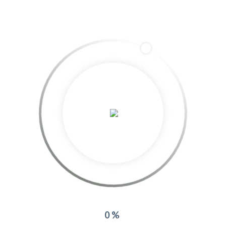
azurea
More posts by azurea
Related Projects:
0%